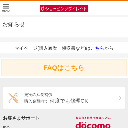
お知らせ
マイページ(購入履歴、領収書など)は
こちら
から
FAQはこちら
充実の延長補償
何度でも修理OK
購入金額内で
お客さまサポート
FAQ