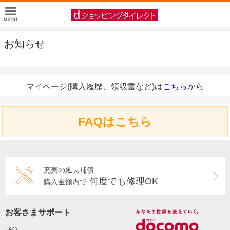
お知らせ
マイページ(購入履歴、領収書など)は
こちら
から
FAQはこちら
充実の延長補償
何度でも修理OK
購入金額内で
お客さまサポート
FAQ