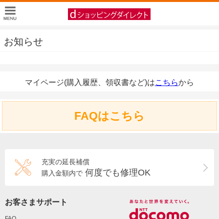
お知らせ
マイページ(購入履歴、領収書など)は
こちら
から
FAQはこちら
充実の延長補償
何度でも修理OK
購入金額内で
お客さまサポート
FAQ