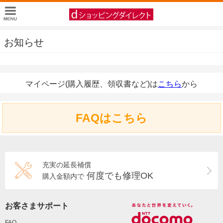
お知らせ
マイページ(購入履歴、領収書など)は
こちら
から
FAQはこちら
充実の延長補償
何度でも修理OK
購入金額内で
お客さまサポート
FAQ