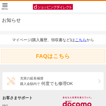
お知らせ
マイページ(購入履歴、領収書など)は
こちら
から
FAQはこちら
充実の延長補償
何度でも修理OK
購入金額内で
お客さまサポート
FAQ