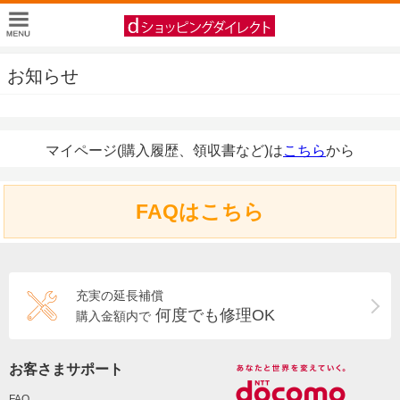
お知らせ
マイページ(購入履歴、領収書など)は
こちら
から
FAQはこちら
充実の延長補償
何度でも修理OK
購入金額内で
お客さまサポート
FAQ