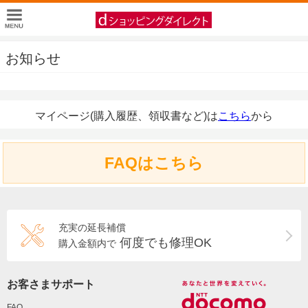
お知らせ
マイページ(購入履歴、領収書など)は
こちら
から
FAQはこちら
充実の延長補償
何度でも修理OK
購入金額内で
お客さまサポート
FAQ