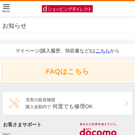
お知らせ
マイページ(購入履歴、領収書など)は
こちら
から
FAQはこちら
充実の延長補償
何度でも修理OK
購入金額内で
お客さまサポート
FAQ