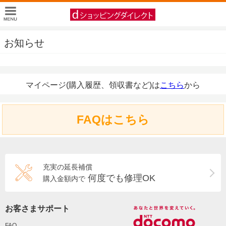
お知らせ
マイページ(購入履歴、領収書など)は
こちら
から
FAQはこちら
充実の延長補償
何度でも修理OK
購入金額内で
お客さまサポート
FAQ