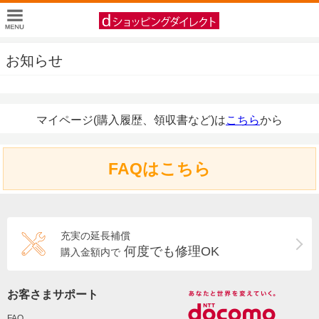
お知らせ
マイページ(購入履歴、領収書など)は
こちら
から
FAQはこちら
充実の延長補償
何度でも修理OK
購入金額内で
お客さまサポート
FAQ