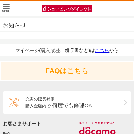
お知らせ
マイページ(購入履歴、領収書など)は
こちら
から
FAQはこちら
充実の延長補償
何度でも修理OK
購入金額内で
お客さまサポート
FAQ