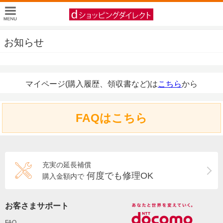
お知らせ
マイページ(購入履歴、領収書など)は
こちら
から
FAQはこちら
充実の延長補償
何度でも修理OK
購入金額内で
お客さまサポート
FAQ