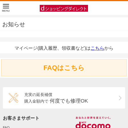
お知らせ
マイページ(購入履歴、領収書など)は
こちら
から
FAQはこちら
充実の延長補償
何度でも修理OK
購入金額内で
お客さまサポート
FAQ