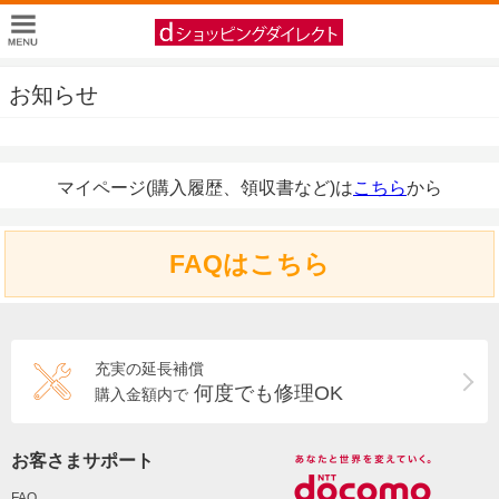
お知らせ
マイページ(購入履歴、領収書など)は
こちら
から
FAQはこちら
充実の延長補償
何度でも修理OK
購入金額内で
お客さまサポート
FAQ