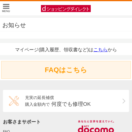
お知らせ
マイページ(購入履歴、領収書など)は
こちら
から
FAQはこちら
充実の延長補償
何度でも修理OK
購入金額内で
お客さまサポート
FAQ