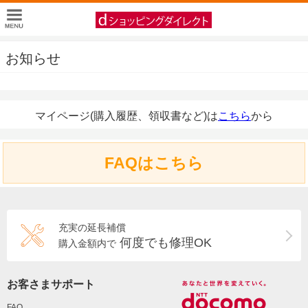
お知らせ
マイページ(購入履歴、領収書など)は
こちら
から
FAQはこちら
充実の延長補償
何度でも修理OK
購入金額内で
お客さまサポート
FAQ