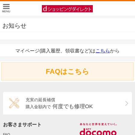
お知らせ
マイページ(購入履歴、領収書など)は
こちら
から
FAQはこちら
充実の延長補償
何度でも修理OK
購入金額内で
お客さまサポート
FAQ