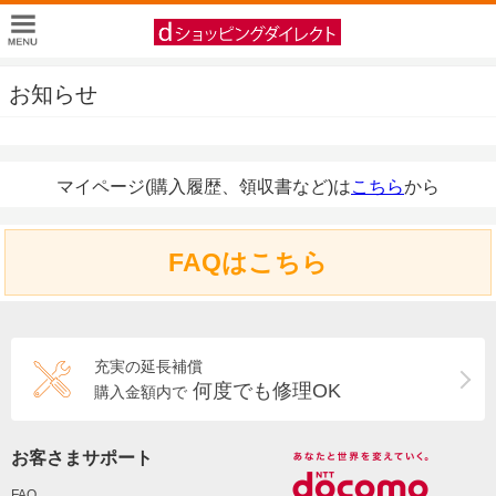
お知らせ
マイページ(購入履歴、領収書など)は
こちら
から
FAQはこちら
充実の延長補償
何度でも修理OK
購入金額内で
お客さまサポート
FAQ