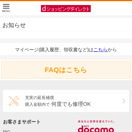
お知らせ
マイページ(購入履歴、領収書など)は
こちら
から
FAQはこちら
充実の延長補償
何度でも修理OK
購入金額内で
お客さまサポート
FAQ