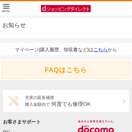
お知らせ
マイページ(購入履歴、領収書など)は
こちら
から
FAQはこちら
充実の延長補償
何度でも修理OK
購入金額内で
お客さまサポート
FAQ