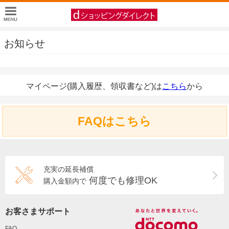
お知らせ
マイページ(購入履歴、領収書など)は
こちら
から
FAQはこちら
充実の延長補償
何度でも修理OK
購入金額内で
お客さまサポート
FAQ