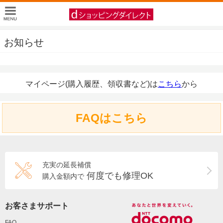
お知らせ
マイページ(購入履歴、領収書など)は
こちら
から
FAQはこちら
充実の延長補償
何度でも修理OK
購入金額内で
お客さまサポート
FAQ