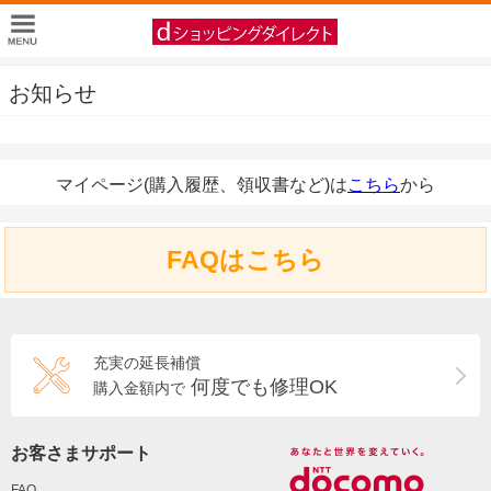
お知らせ
マイページ(購入履歴、領収書など)は
こちら
から
FAQはこちら
充実の延長補償
何度でも修理OK
購入金額内で
お客さまサポート
FAQ