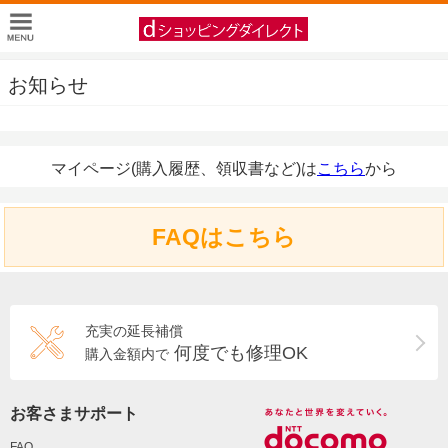
お知らせ
マイページ(購入履歴、領収書など)は
こちら
から
FAQはこちら
充実の延長補償
何度でも修理OK
購入金額内で
お客さまサポート
FAQ