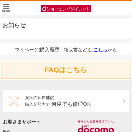
お知らせ
マイページ(購入履歴、領収書など)は
こちら
から
FAQはこちら
充実の延長補償
何度でも修理OK
購入金額内で
お客さまサポート
FAQ