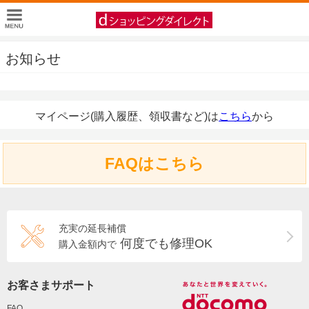
お知らせ
マイページ(購入履歴、領収書など)は
こちら
から
FAQはこちら
充実の延長補償
何度でも修理OK
購入金額内で
お客さまサポート
FAQ