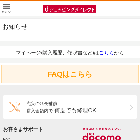
お知らせ
マイページ(購入履歴、領収書など)は
こちら
から
FAQはこちら
充実の延長補償
何度でも修理OK
購入金額内で
お客さまサポート
FAQ