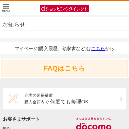
お知らせ
マイページ(購入履歴、領収書など)は
こちら
から
FAQはこちら
充実の延長補償
何度でも修理OK
購入金額内で
お客さまサポート
FAQ