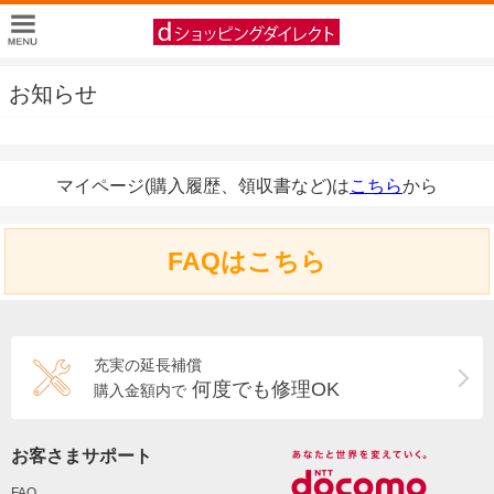
お知らせ
マイページ(購入履歴、領収書など)は
こちら
から
FAQはこちら
充実の延長補償
何度でも修理OK
購入金額内で
お客さまサポート
FAQ