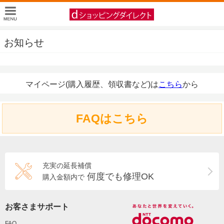
お知らせ
マイページ(購入履歴、領収書など)は
こちら
から
FAQはこちら
充実の延長補償
何度でも修理OK
購入金額内で
お客さまサポート
FAQ