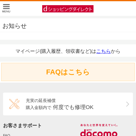
お知らせ
マイページ(購入履歴、領収書など)は
こちら
から
FAQはこちら
充実の延長補償
何度でも修理OK
購入金額内で
お客さまサポート
FAQ