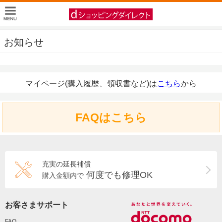
お知らせ
マイページ(購入履歴、領収書など)は
こちら
から
FAQはこちら
充実の延長補償
何度でも修理OK
購入金額内で
お客さまサポート
FAQ