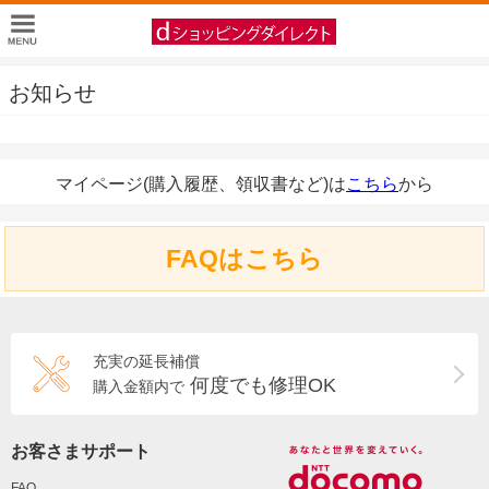
お知らせ
マイページ(購入履歴、領収書など)は
こちら
から
FAQはこちら
充実の延長補償
何度でも修理OK
購入金額内で
お客さまサポート
FAQ