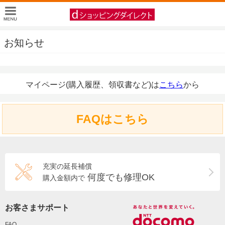
お知らせ
マイページ(購入履歴、領収書など)は
こちら
から
FAQはこちら
充実の延長補償
何度でも修理OK
購入金額内で
お客さまサポート
FAQ