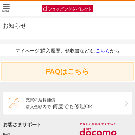
お知らせ
マイページ(購入履歴、領収書など)は
こちら
から
FAQはこちら
充実の延長補償
何度でも修理OK
購入金額内で
お客さまサポート
FAQ