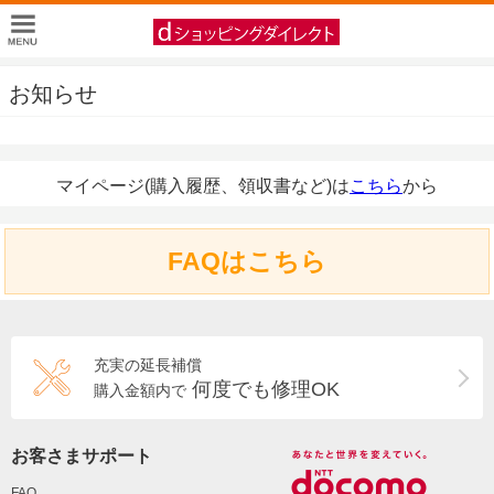
お知らせ
マイページ(購入履歴、領収書など)は
こちら
から
FAQはこちら
充実の延長補償
何度でも修理OK
購入金額内で
お客さまサポート
FAQ