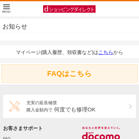
お知らせ
マイページ(購入履歴、領収書など)は
こちら
から
FAQはこちら
充実の延長補償
何度でも修理OK
購入金額内で
お客さまサポート
FAQ