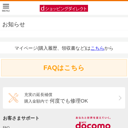
お知らせ
マイページ(購入履歴、領収書など)は
こちら
から
FAQはこちら
充実の延長補償
何度でも修理OK
購入金額内で
お客さまサポート
FAQ