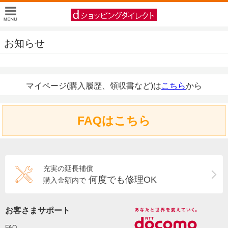
お知らせ
マイページ(購入履歴、領収書など)は
こちら
から
FAQはこちら
充実の延長補償
何度でも修理OK
購入金額内で
お客さまサポート
FAQ