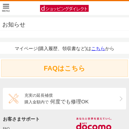
お知らせ
マイページ(購入履歴、領収書など)は
こちら
から
FAQはこちら
充実の延長補償
何度でも修理OK
購入金額内で
お客さまサポート
FAQ