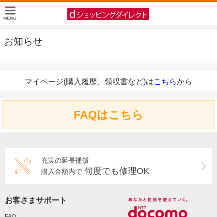
お知らせ
マイページ(購入履歴、領収書など)は
こちら
から
FAQはこちら
充実の延長補償
何度でも修理OK
購入金額内で
お客さまサポート
FAQ