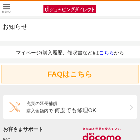
お知らせ
マイページ(購入履歴、領収書など)は
こちら
から
FAQはこちら
充実の延長補償
何度でも修理OK
購入金額内で
お客さまサポート
FAQ