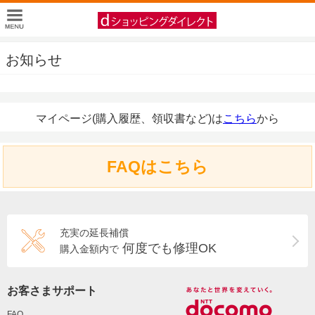
お知らせ
マイページ(購入履歴、領収書など)は
こちら
から
FAQはこちら
充実の延長補償
何度でも修理OK
購入金額内で
お客さまサポート
FAQ