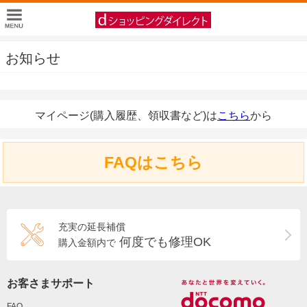
お知らせ
マイページ(購入履歴、領収書など)は
こちら
から
FAQはこちら
充実の延長補償
何度でも修理OK
購入金額内で
お客さまサポート
FAQ