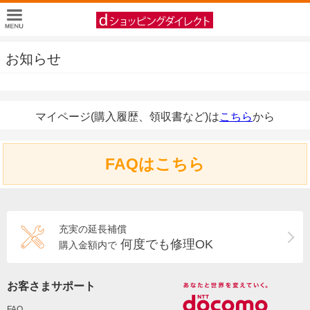
お知らせ
マイページ(購入履歴、領収書など)は
こちら
から
FAQはこちら
充実の延長補償
何度でも修理OK
購入金額内で
お客さまサポート
FAQ