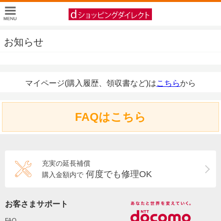
お知らせ
マイページ(購入履歴、領収書など)は
こちら
から
FAQはこちら
充実の延長補償
何度でも修理OK
購入金額内で
お客さまサポート
FAQ