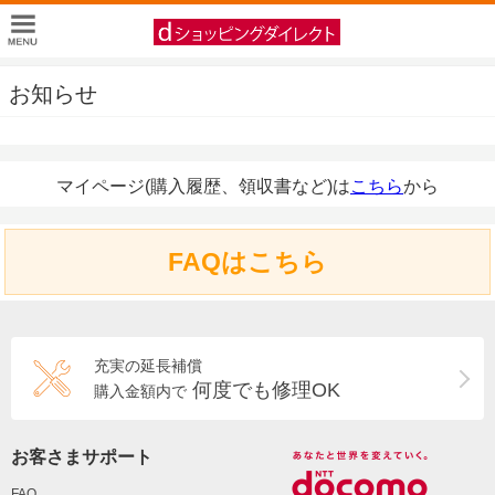
お知らせ
マイページ(購入履歴、領収書など)は
こちら
から
FAQはこちら
充実の延長補償
何度でも修理OK
購入金額内で
お客さまサポート
FAQ