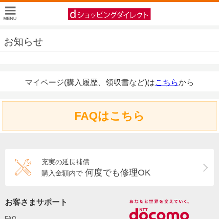
お知らせ
マイページ(購入履歴、領収書など)は
こちら
から
FAQはこちら
充実の延長補償
何度でも修理OK
購入金額内で
お客さまサポート
FAQ