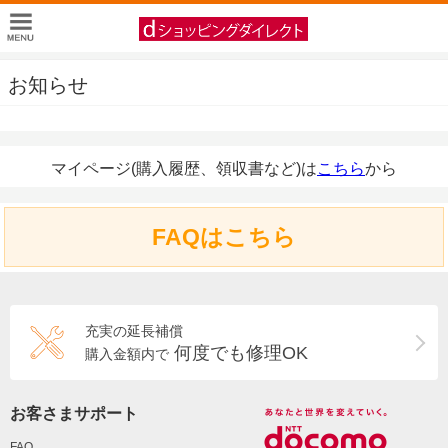
お知らせ
マイページ(購入履歴、領収書など)は
こちら
から
FAQはこちら
充実の延長補償
何度でも修理OK
購入金額内で
お客さまサポート
FAQ