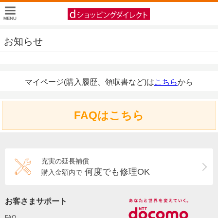
お知らせ
マイページ(購入履歴、領収書など)は
こちら
から
FAQはこちら
充実の延長補償
何度でも修理OK
購入金額内で
お客さまサポート
FAQ